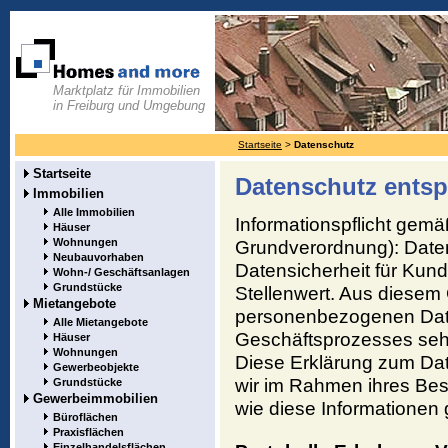
Marktplatz für Immobilien
in Freiburg und Umgebung
Startseite
>
Datenschutz
Startseite
Datenschutz ent
Immobilien
Alle Immobilien
Informationspflicht ge
Häuser
Wohnungen
Grundverordnung): Date
Neubauvorhaben
Datensicherheit für Kun
Wohn-/ Geschäftsanlagen
Grundstücke
Stellenwert. Aus diesem 
Mietangebote
personenbezogenen Dat
Alle Mietangebote
Geschäftsprozesses sehr
Häuser
Wohnungen
Diese Erklärung zum Dat
Gewerbeobjekte
wir im Rahmen ihres Bes
Grundstücke
Gewerbeimmobilien
wie diese Informationen
Büroflächen
Praxisflächen
Einzelhandelsflächen