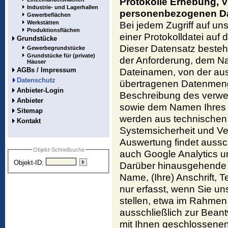
Protokolle Erhebung, 
Industrie- und Lagerhallen
personenbezogenen D
Gewerbeflächen
Werkstätten
Bei jedem Zugriff auf uns
Produktionsflächen
einer Protokolldatei auf
Grundstücke
Dieser Datensatz besteh
Gewerbegrundstücke
Grundstücke für (private)
der Anforderung, dem N
Häuser
AGBs / Impressum
Dateinamen, von der aus
Datenschutz
übertragenen Datenmenge
Anbieter-Login
Beschreibung des verw
Anbieter
sowie dem Namen Ihres I
Sitemap
werden aus technischen
Kontakt
Systemsicherheit und V
Auswertung findet aussch
Objekt-Schnellsuche
auch Google Analytics u
Objekt-ID:
Darüber hinausgehende 
Name, (Ihre) Anschrift,
nur erfasst, wenn Sie un
stellen, etwa im Rahmen
ausschließlich zur Beant
mit Ihnen geschlossenen