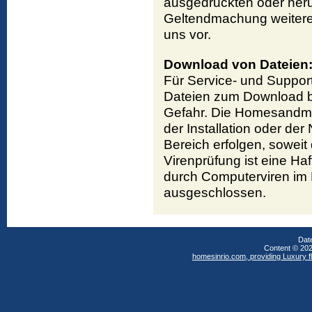
ausgedruckten oder heru
Geltendmachung weitere
uns vor.
Download von Dateien
Für Service- und Suppo
Dateien zum Download be
Gefahr. Die Homesandmo
der Installation oder d
Bereich erfolgen, soweit d
Virenprüfung ist eine H
durch Computerviren im
ausgeschlossen.
Dat
Content © 2
homesinrio.com, providing Luxury fl