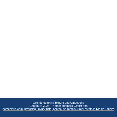
Grundstücke in Freiburg und Umgebung
Content © 2026 Homesandmore GmbH and
homesinrio.com, providing Luxury flats, penthouse rentals & real estate in Rio de Janeiro