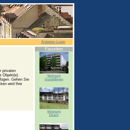
Anbieter-Login
Favoriten
 privaten
e Objekt(e)
Wohnung
zufügen. Gehen Sie
Gundelfingen
ken wird Ihre
Wohnung
Elzach