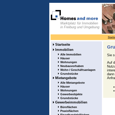
Marktplatz für Immobilien
in Freiburg und Umgebung
Starts
Startseite
Gru
Immobilien
Alle Immobilien
Sie 
Häuser
Auf d
Wohnungen
Nutzu
Neubauvorhaben
inter
Wohn-/ Geschäftsanlagen
dann 
Grundstücke
Anfra
Mietangebote
Alle Mietangebote
Häuser
Wohnungen
Gewerbeobjekte
Grundstücke
Gewerbeimmobilien
Büroflächen
Praxisflächen
Einzelhandelsflächen