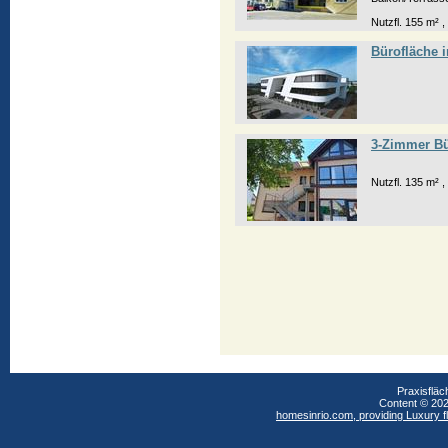
Nutzfl. 155 m² ,
Bürofläche 
3-Zimmer Bü
Nutzfl. 135 m² ,
Praxisflä
Content © 2
homesinrio.com, providing Luxury fl