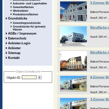
5-Zimmer Bür
Industrie- und Lagerhallen
Gewerbeflächen
Werkstätten
Balkon/Terrasse
Produktionsflächen
Nutzfl. 260 m² ,
Grundstücke
Gewerbegrundstücke
Grundstücke für (private)
Bürofläche i
Häuser
AGBs / Impressum
Nutzfl. 550 m² ,
Datenschutz
Anbieter-Login
Anbieter
Bürofläche 
Sitemap
Kontakt
Balkon/Terrasse,
Nutzfl. 345 m² ,
Objekt-Schnellsuche
8-Zimmer Bü
Objekt-ID:
Balkon/Terrasse,
Nutzfl. 280 m² ,
3-Zimmer Bü
Balkon/Terrasse,