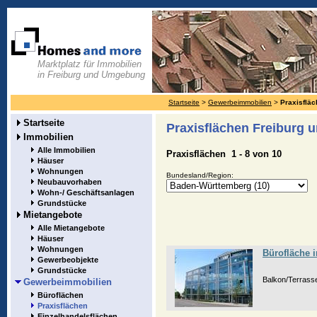
Marktplatz für Immobilien
in Freiburg und Umgebung
Startseite
>
Gewerbeimmobilien
>
Praxisflä
Startseite
Praxisflächen Freiburg
Immobilien
Alle Immobilien
Praxisflächen 1 - 8 von 10
Häuser
Wohnungen
Bundesland/Region:
Neubauvorhaben
Wohn-/ Geschäftsanlagen
Grundstücke
Mietangebote
Alle Mietangebote
Häuser
Wohnungen
Bürofläche i
Gewerbeobjekte
Grundstücke
Balkon/Terrasse
Gewerbeimmobilien
Büroflächen
Praxisflächen
Einzelhandelsflächen